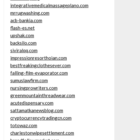
integrativemedicalmassageplano.com
mrrugwashing.com
acb-bankia.com
flash-es.net
upshak.com
backsilo.com
siviralqq.com
impressionresorthoian.com
bestfreakingclothesever.com
falling-film-evaporator.com
sumuslawfirm.com
nursingprowriters.com
greenmountainthreadwear.com
acutedispensary.com
sattamatkanewsblog.com
cryptocurrencytradingcn.com
totowaz.com
charlestonwipesettlement.com