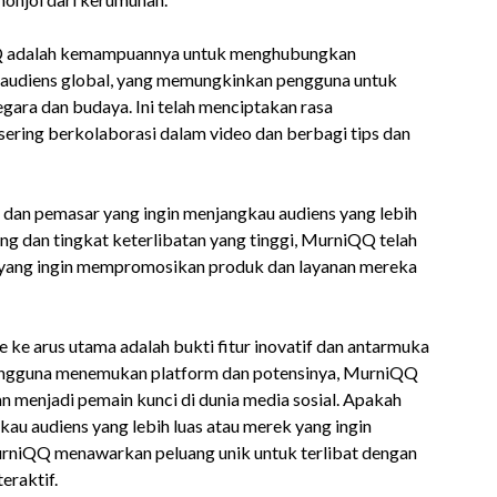
QQ adalah kemampuannya untuk menghubungkan
ki audiens global, yang memungkinkan pengguna untuk
egara dan budaya. Ini telah menciptakan rasa
ring berkolaborasi dalam video dan berbagi tips dan
 dan pemasar yang ingin menjangkau audiens yang lebih
 dan tingkat keterlibatan yang tinggi, MurniQQ telah
 yang ingin mempromosikan produk dan layanan mereka
 ke arus utama adalah bukti fitur inovatif dan antarmuka
engguna menemukan platform dan potensinya, MurniQQ
n menjadi pemain kunci di dunia media sosial. Apakah
au audiens yang lebih luas atau merek yang ingin
rniQQ menawarkan peluang unik untuk terlibat dengan
eraktif.