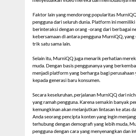
Faktor lain yang mendorong popularitas Murni
pengguna dari seluruh dunia. Platform ini memili
berinteraksi dengan orang -orang dari berbagai n
kebersamaan di antara pengguna MurniQQ, yang se
trik satu sama lain.
Selain itu, MurniQQ juga menarik perhatian merek
muda. Dengan basis penggunanya yang berkembang
menjadi platform yang berharga bagi perusahaan
kepada generasi baru konsumen.
Secara keseluruhan, perjalanan MurniQQ dari niche
yang ramah pengguna. Karena semakin banyak p
kemungkinan akan melanjutkan lintasan ke atas da
Anda seorang pencipta konten yang ingin menjangk
terhubung dengan demografi yang lebih muda, Mu
pengguna dengan cara yang menyenangkan dan int