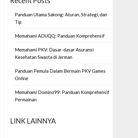
Recent Posts
Panduan Utama Sakong: Aturan, Strategi, dan
Tip
Memahami ADUQQ: Panduan Komprehensif
Memahami PKV: Dasar-dasar Asuransi
Kesehatan Swasta di Jerman
Panduan Pemula Dalam Bermain PKV Games
Online
Memahami Domino99: Panduan Komprehensif
Permainan
LINK LAINNYA