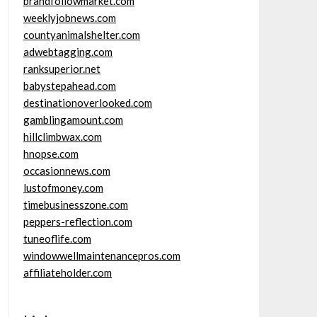
brandfollowmarket.com
weeklyjobnews.com
countyanimalshelter.com
adwebtagging.com
ranksuperior.net
babystepahead.com
destinationoverlooked.com
gamblingamount.com
hillclimbwax.com
hnopse.com
occasionnews.com
lustofmoney.com
timebusinesszone.com
peppers-reflection.com
tuneoflife.com
windowwellmaintenancepros.com
affiliateholder.com