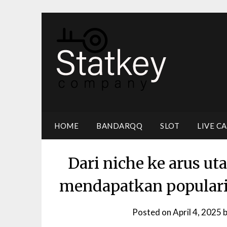
HOME
BANDARQQ
SLOT
LIVE C
Dari niche ke arus u
mendapatkan populari
Posted on
April 4, 2025