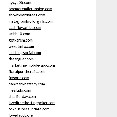
hycys05.com
onemoremilerunning.com
snowboardsteez.com
instagrambioforgirls.com
cashflowxfiles.com
kmbb10.com
getxtrem.com
weactinfo.com
meshingsocial.com
thearguer.com
marketing-mobile-app.com
floralpunchcraft.com
fiasone.com
danktankbattery.com
mealudo.com
charlie-day.com
livedirectbettingpoker.com
foxbusinessupdate.com
lovedaddy.org