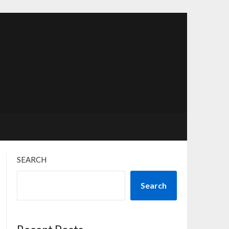
SEARCH
Search