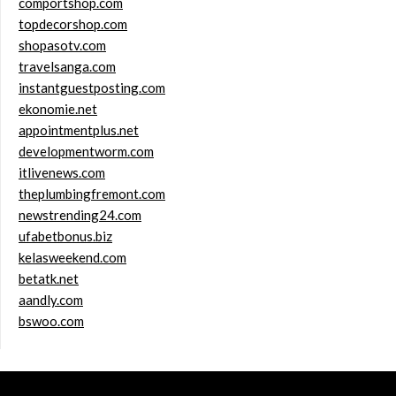
comportshop.com
topdecorshop.com
shopasotv.com
travelsanga.com
instantguestposting.com
ekonomie.net
appointmentplus.net
developmentworm.com
itlivenews.com
theplumbingfremont.com
newstrending24.com
ufabetbonus.biz
kelasweekend.com
betatk.net
aandly.com
bswoo.com