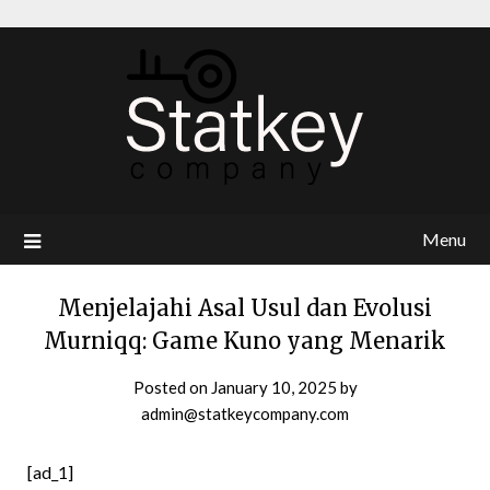
Menu
Menjelajahi Asal Usul dan Evolusi
Murniqq: Game Kuno yang Menarik
Posted on
January 10, 2025
by
admin@statkeycompany.com
[ad_1]