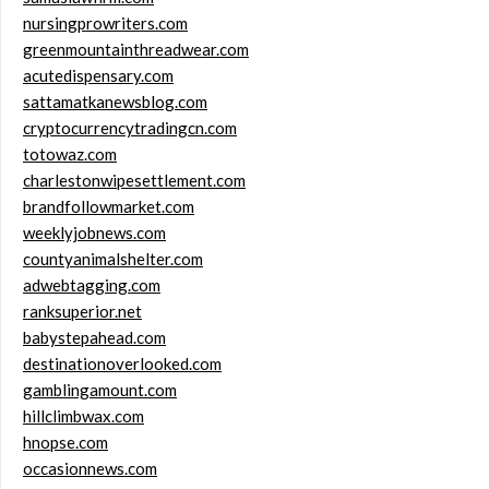
nursingprowriters.com
greenmountainthreadwear.com
acutedispensary.com
sattamatkanewsblog.com
cryptocurrencytradingcn.com
totowaz.com
charlestonwipesettlement.com
brandfollowmarket.com
weeklyjobnews.com
countyanimalshelter.com
adwebtagging.com
ranksuperior.net
babystepahead.com
destinationoverlooked.com
gamblingamount.com
hillclimbwax.com
hnopse.com
occasionnews.com