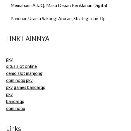
Memahami AdUQ: Masa Depan Periklanan Digital
Panduan Utama Sakong: Aturan, Strategi, dan Tip
LINK LAINNYA
pkv
situs slot online
demo slot mahjong
dominoqq pkv
pkv games bandarqq
pkv
bandarqq
dominoqq
Links