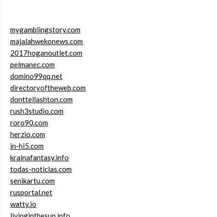
mygamblingstory.com
majalahwekonews.com
2017hoganoutlet.com
pelmanec.com
domino99qq.net
directoryoftheweb.com
donttellashton.com
rush3studio.com
roro90.com
herzio.com
in-hi5.com
krainafantasy.info
todas-noticias.com
senikartu.com
rusportal.net
watty.io
livinginthesun.info