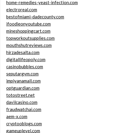
home-remedies-yeast-infection.com
electroreal.com
bestofmiami-dadecounty.com
ifoodieonyoutube.com
mineshoppingcart.com
topworkoutsupplies.com
mouthshutreviews.com
hirzadesalta.com
digitallifeopoly.com
casinobubbles.com
seputargym.com
impiyanamall.com
optguardian.com
totostreet.net
davilcasino.com
fraudwatchai.com
aem-x.com
cryptooblogs.com
gameuplevel.com