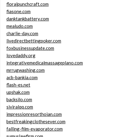
floralpunchcraft.com
fiasone.com
danktankbattery.com
mealudo.com
charlie-day.com
livedirectbettingpoker.com
foxbusinessupdate.com
lovedaddy.org
integrativemedicalmassageplano.com
mrrugwashing.com
acb-bankia.com
flash-es.net
upshak.com
backsilo.com
siviralqq.com
impressionresorthoian.com
bestfreakingclothesever.com
falling-film-evaporator.com
sumuslawfirm.com