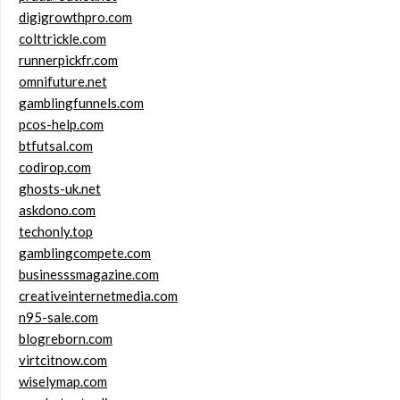
digigrowthpro.com
colttrickle.com
runnerpickfr.com
omnifuture.net
gamblingfunnels.com
pcos-help.com
btfutsal.com
codirop.com
ghosts-uk.net
askdono.com
techonly.top
gamblingcompete.com
businesssmagazine.com
creativeinternetmedia.com
n95-sale.com
blogreborn.com
virtcitnow.com
wiselymap.com