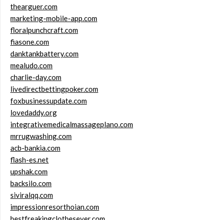
thearguer.com
marketing-mobile-app.com
floralpunchcraft.com
fiasone.com
danktankbattery.com
mealudo.com
charlie-day.com
livedirectbettingpoker.com
foxbusinessupdate.com
lovedaddy.org
integrativemedicalmassageplano.com
mrrugwashing.com
acb-bankia.com
flash-es.net
upshak.com
backsilo.com
siviralqq.com
impressionresorthoian.com
bestfreakingclothesever.com