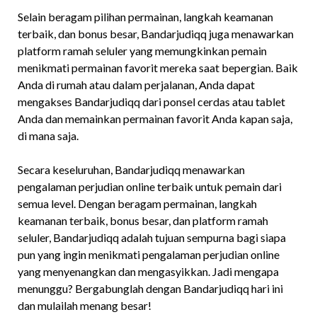
Selain beragam pilihan permainan, langkah keamanan
terbaik, dan bonus besar, Bandarjudiqq juga menawarkan
platform ramah seluler yang memungkinkan pemain
menikmati permainan favorit mereka saat bepergian. Baik
Anda di rumah atau dalam perjalanan, Anda dapat
mengakses Bandarjudiqq dari ponsel cerdas atau tablet
Anda dan memainkan permainan favorit Anda kapan saja,
di mana saja.
Secara keseluruhan, Bandarjudiqq menawarkan
pengalaman perjudian online terbaik untuk pemain dari
semua level. Dengan beragam permainan, langkah
keamanan terbaik, bonus besar, dan platform ramah
seluler, Bandarjudiqq adalah tujuan sempurna bagi siapa
pun yang ingin menikmati pengalaman perjudian online
yang menyenangkan dan mengasyikkan. Jadi mengapa
menunggu? Bergabunglah dengan Bandarjudiqq hari ini
dan mulailah menang besar!