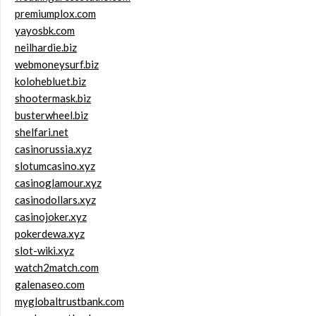
premiumplox.com
yayosbk.com
neilhardie.biz
webmoneysurf.biz
kolohebluet.biz
shootermask.biz
busterwheel.biz
shelfari.net
casinorussia.xyz
slotumcasino.xyz
casinoglamour.xyz
casinodollars.xyz
casinojoker.xyz
pokerdewa.xyz
slot-wiki.xyz
watch2match.com
galenaseo.com
myglobaltrustbank.com