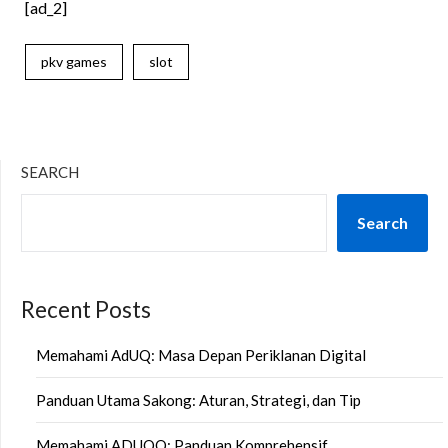
[ad_2]
pkv games
slot
SEARCH
Search
Recent Posts
Memahami AdUQ: Masa Depan Periklanan Digital
Panduan Utama Sakong: Aturan, Strategi, dan Tip
Memahami ADUQQ: Panduan Komprehensif