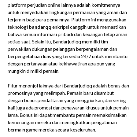
platform perjudian online lainnya adalah komitmennya
untuk menyediakan lingkungan permainan yang aman dan
terjamin bagi para pemainnya. Platform ini menggunakan
teknologi
bandarqq
enkripsi canggih untuk memastikan
bahwa semua informasi pribadi dan keuangan tetap aman
setiap saat. Selain itu, Bandarjudiqq memiliki tim
perwakilan dukungan pelanggan berpengalaman dan
berpengetahuan luas yang tersedia 24/7 untuk membantu
dengan pertanyaan atau kekhawatiran apa pun yang
mungkin dimiliki pemain.
Fitur menonjol lainnya dari Bandarjudiqq adalah bonus dan
promosinya yang melimpah. Pemain baru disambut
dengan bonus pendaftaran yang menggiurkan, dan sering
kali juga ada promosi dan penawaran khusus untuk pemain
lama. Bonus ini dapat membantu pemain memaksimalkan
kemenangan mereka dan meningkatkan pengalaman
bermain game mereka secara keseluruhan.