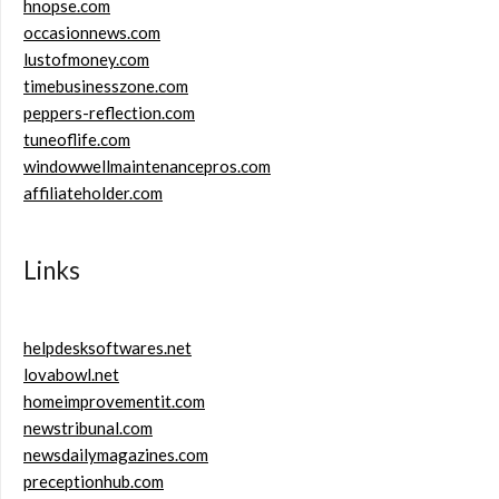
hnopse.com
occasionnews.com
lustofmoney.com
timebusinesszone.com
peppers-reflection.com
tuneoflife.com
windowwellmaintenancepros.com
affiliateholder.com
Links
helpdesksoftwares.net
lovabowl.net
homeimprovementit.com
newstribunal.com
newsdailymagazines.com
preceptionhub.com