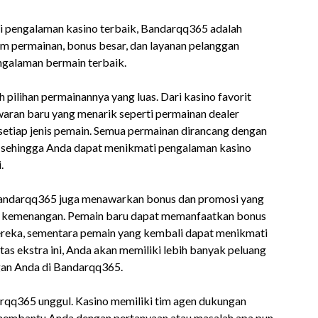
i pengalaman kasino terbaik, Bandarqq365 adalah
m permainan, bonus besar, dan layanan pelanggan
galaman bermain terbaik.
 pilihan permainannya yang luas. Dari kasino favorit
awaran baru yang menarik seperti permainan dealer
uk setiap jenis pemain. Semua permainan dirancang dengan
s, sehingga Anda dapat menikmati pengalaman kasino
.
 Bandarqq365 juga menawarkan bonus dan promosi yang
kemenangan. Pemain baru dapat memanfaatkan bonus
reka, sementara pemain yang kembali dapat menikmati
itas ekstra ini, Anda akan memiliki lebih banyak peluang
an Anda di Bandarqq365.
arqq365 unggul. Kasino memiliki tim agen dukungan
 membantu Anda dengan pertanyaan atau masalah apa pun