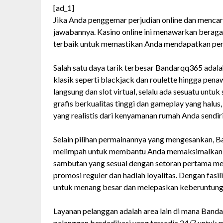
[ad_1]
Jika Anda penggemar perjudian online dan mencar
jawabannya. Kasino online ini menawarkan beraga
terbaik untuk memastikan Anda mendapatkan pen
Salah satu daya tarik terbesar Bandarqq365 adalah
klasik seperti blackjack dan roulette hingga pen
langsung dan slot virtual, selalu ada sesuatu unt
grafis berkualitas tinggi dan gameplay yang halu
yang realistis dari kenyamanan rumah Anda sendiri
Selain pilihan permainannya yang mengesankan,
melimpah untuk membantu Anda memaksimalkan 
sambutan yang sesuai dengan setoran pertama me
promosi reguler dan hadiah loyalitas. Dengan fasil
untuk menang besar dan melepaskan keberuntung
Layanan pelanggan adalah area lain di mana Band
pelanggan berdedikasi yang tersedia 24/7 untuk