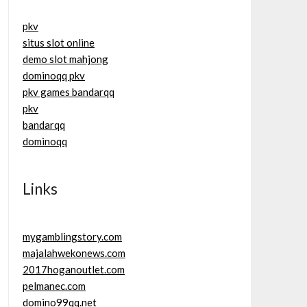
pkv
situs slot online
demo slot mahjong
dominoqq pkv
pkv games bandarqq
pkv
bandarqq
dominoqq
Links
mygamblingstory.com
majalahwekonews.com
2017hoganoutlet.com
pelmanec.com
domino99qq.net