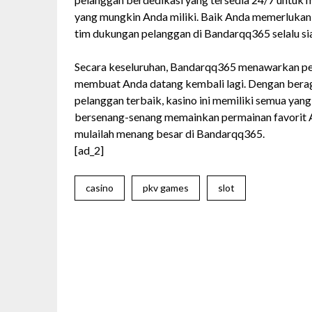
yang mungkin Anda miliki. Baik Anda memerlukan b
tim dukungan pelanggan di Bandarqq365 selalu s
Secara keseluruhan, Bandarqq365 menawarkan pen
membuat Anda datang kembali lagi. Dengan beraga
pelanggan terbaik, kasino ini memiliki semua ya
bersenang-senang memainkan permainan favorit A
mulailah menang besar di Bandarqq365.
[ad_2]
casino
pkv games
slot