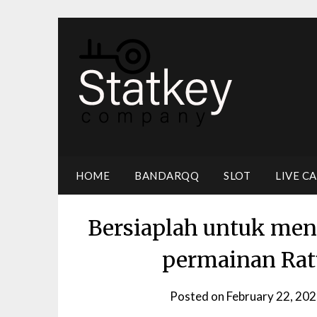
HOME
BANDARQQ
SLOT
LIVE C
Bersiaplah untuk men
permainan Rat
Posted on
February 22, 20