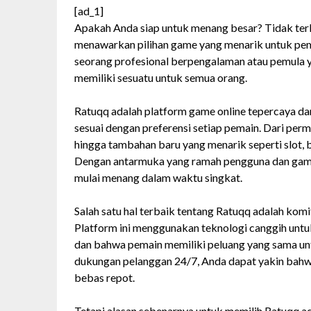
[ad_1]
Apakah Anda siap untuk menang besar? Tidak terli
menawarkan pilihan game yang menarik untuk pem
seorang profesional berpengalaman atau pemula 
memiliki sesuatu untuk semua orang.
Ratuqq adalah platform game online tepercaya 
sesuai dengan preferensi setiap pemain. Dari perma
hingga tambahan baru yang menarik seperti slot, 
Dengan antarmuka yang ramah pengguna dan game
mulai menang dalam waktu singkat.
Salah satu hal terbaik tentang Ratuqq adalah kom
Platform ini menggunakan teknologi canggih unt
dan bahwa pemain memiliki peluang yang sama u
dukungan pelanggan 24/7, Anda dapat yakin bah
bebas repot.
Tetapi alasan sebenarnya untuk memilih Ratuqq ad