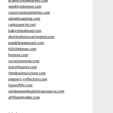
brandfollowmarket.com
weeklyjobnews.com
countyanimalshelter.com
adwebtagging.com
ranksuperior.net
babystepahead.com
destinationoverlooked.com
gamblingamount.com
hillclimbwax.com
hnopse.com
occasionnews.com
lustofmoney.com
timebusinesszone.com
peppers-reflection.com
tuneoflife.com
windowwellmaintenancepros.com
affiliateholder.com