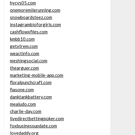
hycys05.com
onemoremilerunning.com
snowboardsteez.com
instagrambioforgirls.com
cashflowxfiles.com
kmbb10.com
getxtrem.com
weactinfo.com
meshingsocial.com
thearguer.com
marketing-mobile-app.com
floralpunchcraft.com
fiasone.com
danktankbattery.com
mealudo.com
charlie-day.com
livedirectbettingpoker.com
foxbusinessupdate.com
lovedaddy.org