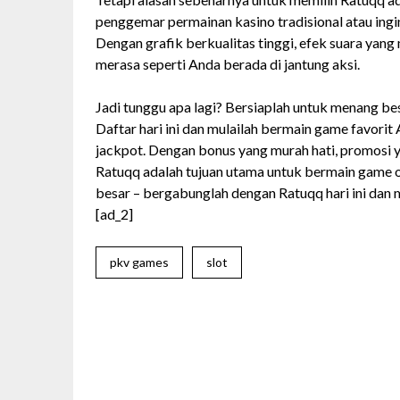
penggemar permainan kasino tradisional atau ingi
Dengan grafik berkualitas tinggi, efek suara ya
merasa seperti Anda berada di jantung aksi.
Jadi tunggu apa lagi? Bersiaplah untuk menang be
Daftar hari ini dan mulailah bermain game favor
jackpot. Dengan bonus yang murah hati, promosi 
Ratuqq adalah tujuan utama untuk bermain game 
besar – bergabunglah dengan Ratuqq hari ini dan 
[ad_2]
pkv games
slot