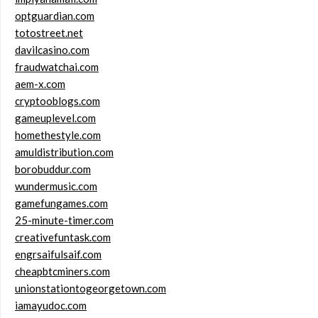
optguardian.com
totostreet.net
davilcasino.com
fraudwatchai.com
aem-x.com
cryptooblogs.com
gameuplevel.com
homethestyle.com
amuldistribution.com
borobuddur.com
wundermusic.com
gamefungames.com
25-minute-timer.com
creativefuntask.com
engrsaifulsaif.com
cheapbtcminers.com
unionstationtogeorgetown.com
iamayudoc.com