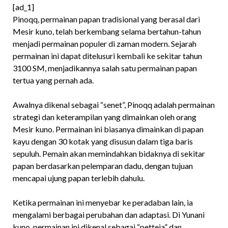
[ad_1]
Pinoqq, permainan papan tradisional yang berasal dari
Mesir kuno, telah berkembang selama bertahun-tahun
menjadi permainan populer di zaman modern. Sejarah
permainan ini dapat ditelusuri kembali ke sekitar tahun
3100 SM, menjadikannya salah satu permainan papan
tertua yang pernah ada.
Awalnya dikenal sebagai “senet”, Pinoqq adalah permainan
strategi dan keterampilan yang dimainkan oleh orang
Mesir kuno. Permainan ini biasanya dimainkan di papan
kayu dengan 30 kotak yang disusun dalam tiga baris
sepuluh. Pemain akan memindahkan bidaknya di sekitar
papan berdasarkan pelemparan dadu, dengan tujuan
mencapai ujung papan terlebih dahulu.
Ketika permainan ini menyebar ke peradaban lain, ia
mengalami berbagai perubahan dan adaptasi. Di Yunani
kuno, permainan ini dikenal sebagai “petteia” dan