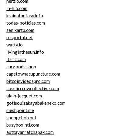
herzio.com
in-hi5.com
krainafantasy.info
todas-noticias.com
senikartu.com
rusportal.net
watty.io
livinginthesun.info
itsriz.com
cargoods.shop
capetownacupuncture.com
bitcoinvideospro.com
cosmiccrowcollective.com
alain-jacquet.com
gotisouizakayabakeneko.com
meshpoint.me
spongebob.net
busyboxintl.com
auttayanratchapak.com