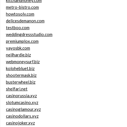
kitchandhoney.com
metro-bistro.com
howtosolv.com
delicesdemanon.com
testboo.com
weddingdressstudio.com
premiumplox.com
yayosbk.com
neilhardie.biz
webmoneysurf.biz
kolohebluet.biz
shootermask.biz
busterwheel.biz
shelfari.net
casinorussia.xyz
slotumcasino.xyz
casinoglamour.xyz
casinodollars.xyz
casinojoker.xyz