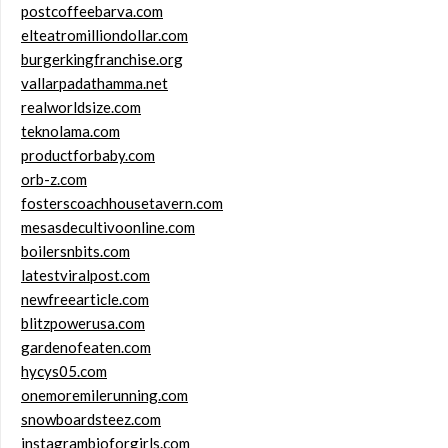
postcoffeebarva.com
elteatromilliondollar.com
burgerkingfranchise.org
vallarpadathamma.net
realworldsize.com
teknolama.com
productforbaby.com
orb-z.com
fosterscoachhousetavern.com
mesasdecultivoonline.com
boilersnbits.com
latestviralpost.com
newfreearticle.com
blitzpowerusa.com
gardenofeaten.com
hycys05.com
onemoremilerunning.com
snowboardsteez.com
instagrambioforgirls.com