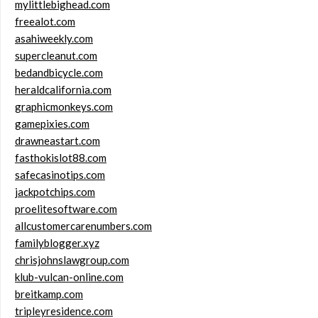
mylittlebighead.com
freealot.com
asahiweekly.com
supercleanut.com
bedandbicycle.com
heraldcalifornia.com
graphicmonkeys.com
gamepixies.com
drawneastart.com
fasthokislot88.com
safecasinotips.com
jackpotchips.com
proelitesoftware.com
allcustomercarenumbers.com
familyblogger.xyz
chrisjohnslawgroup.com
klub-vulcan-online.com
breitkamp.com
tripleyresidence.com