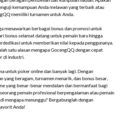
 menguji kemampuan Anda melawan yang terbaik atau
ngQQ memiliki turnamen untuk Anda.
ga menawarkan berbagai bonus dan promosi untuk
i bonus selamat datang untuk pemain baru hingga
erdedikasi untuk memberikan nilai kepada penggunanya.
alah satu alasan mengapa GocengQQ dengan cepat
 di industri.
a untuk poker online dan banyak lagi. Dengan
n yang beragam, turnamen menarik, dan bonus besar,
 yang benar-benar mendalam dan bermanfaat bagi
a seorang pemain profesional berpengalaman atau pemain
Jadi mengapa menunggu? Bergabunglah dengan
avorit Anda!