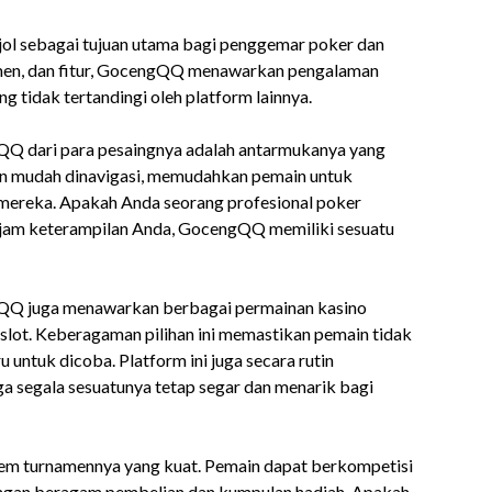
ol sebagai tujuan utama bagi penggemar poker dan
men, dan fitur, GocengQQ menawarkan pengalaman
 tidak tertandingi oleh platform lainnya.
QQ dari para pesaingnya adalah antarmukanya yang
 dan mudah dinavigasi, memudahkan pemain untuk
ereka. Apakah Anda seorang profesional poker
jam keterampilan Anda, GocengQQ memiliki sesuatu
gQQ juga menawarkan berbagai permainan kasino
n slot. Keberagaman pilihan ini memastikan pemain tidak
 untuk dicoba. Platform ini juga secara rutin
a segala sesuatunya tetap segar dan menarik bagi
tem turnamennya yang kuat. Pemain dapat berkompetisi
engan beragam pembelian dan kumpulan hadiah. Apakah