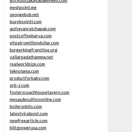
gotisouizakayabakeneko.com
meshpoint.me
spongebob.net
busyboxintl.com
auttayanratchapak.com
postcoffeebarva.com
elteatromilliondollar.com
burgerkingfranchise.org
vallarpadathamma.net
realworldsize.com
teknolama.com
productforbaby.com
orb-z.com
fosterscoachhousetavern.com
mesasdecultivoonline.com
boilersnbits.com
latestviralpost.com
newfreearticle.com
blitzpowerusa.com