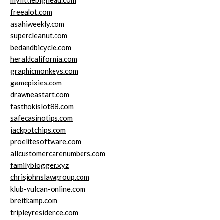
mylittlebighead.com
freealot.com
asahiweekly.com
supercleanut.com
bedandbicycle.com
heraldcalifornia.com
graphicmonkeys.com
gamepixies.com
drawneastart.com
fasthokislot88.com
safecasinotips.com
jackpotchips.com
proelitesoftware.com
allcustomercarenumbers.com
familyblogger.xyz
chrisjohnslawgroup.com
klub-vulcan-online.com
breitkamp.com
tripleyresidence.com