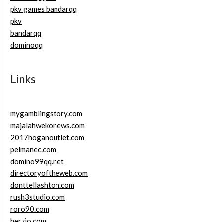
pkv games bandarqq
pkv
bandarqq
dominoqq
Links
mygamblingstory.com
majalahwekonews.com
2017hoganoutlet.com
pelmanec.com
domino99qq.net
directoryoftheweb.com
donttellashton.com
rush3studio.com
roro90.com
herzio.com