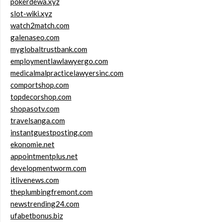
pokerdewa.xyz
slot-wiki.xyz
watch2match.com
galenaseo.com
myglobaltrustbank.com
employmentlawlawyergo.com
medicalmalpracticelawyersinc.com
comportshop.com
topdecorshop.com
shopasotv.com
travelsanga.com
instantguestposting.com
ekonomie.net
appointmentplus.net
developmentworm.com
itlivenews.com
theplumbingfremont.com
newstrending24.com
ufabetbonus.biz