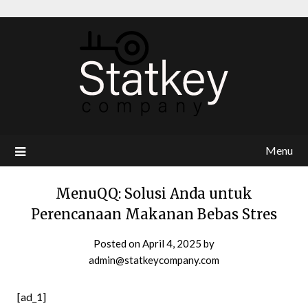
Menu
MenuQQ: Solusi Anda untuk
Perencanaan Makanan Bebas Stres
Posted on
April 4, 2025
by
admin@statkeycompany.com
[ad_1]