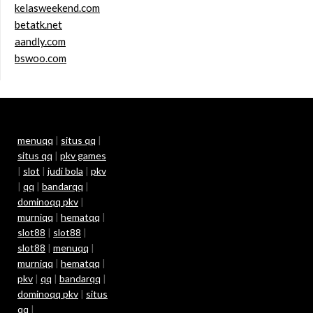
kelasweekend.com
betatk.net
aandly.com
bswoo.com
menuqq
|
situs qq
|
situs qq
|
pkv games
|
slot
|
judi bola
|
pkv
|
qq
|
bandarqq
|
dominoqq pkv
|
murniqq
|
hematqq
|
slot88
|
slot88
|
slot88
|
menuqq
|
murniqq
|
hematqq
|
pkv
|
qq
|
bandarqq
|
dominoqq pkv
|
situs
qq
|