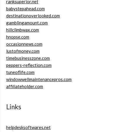
ranksuperior.net
babystepahead.com
destinationoverlooked.com
gamblingamount.com
hillclimbwax.com
hnopse.com
occasionnews.com
lustofmoney.com
timebusinesszone.com
peppers-reflection.com
tuneoflife.com
windowwellmaintenancepros.com
affiliateholder.com
Links
helpdesksoftwares.net