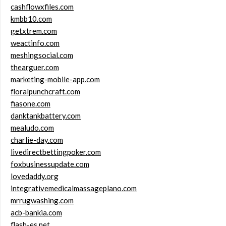
cashflowxfiles.com
kmbb10.com
getxtrem.com
weactinfo.com
meshingsocial.com
thearguer.com
marketing-mobile-app.com
floralpunchcraft.com
fiasone.com
danktankbattery.com
mealudo.com
charlie-day.com
livedirectbettingpoker.com
foxbusinessupdate.com
lovedaddy.org
integrativemedicalmassageplano.com
mrrugwashing.com
acb-bankia.com
flash-es.net