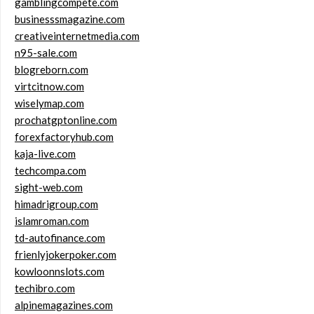
gamblingcompete.com
businesssmagazine.com
creativeinternetmedia.com
n95-sale.com
blogreborn.com
virtcitnow.com
wiselymap.com
prochatgptonline.com
forexfactoryhub.com
kaja-live.com
techcompa.com
sight-web.com
himadrigroup.com
islamroman.com
td-autofinance.com
frienlyjokerpoker.com
kowloonnslots.com
techibro.com
alpinemagazines.com