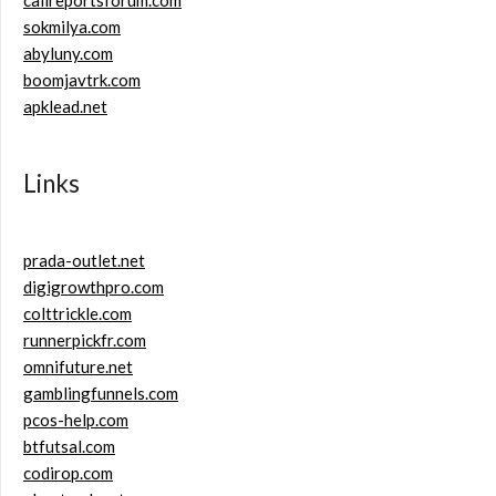
callreportsforum.com
sokmilya.com
abyluny.com
boomjavtrk.com
apklead.net
Links
prada-outlet.net
digigrowthpro.com
colttrickle.com
runnerpickfr.com
omnifuture.net
gamblingfunnels.com
pcos-help.com
btfutsal.com
codirop.com