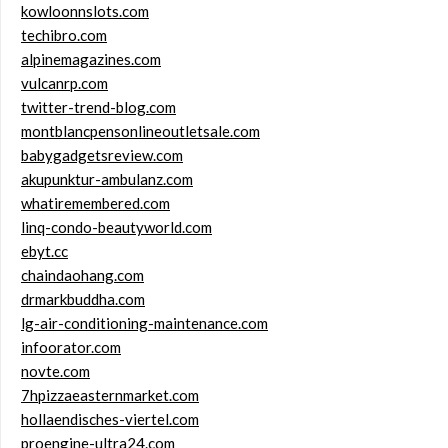
kowloonnslots.com
techibro.com
alpinemagazines.com
vulcanrp.com
twitter-trend-blog.com
montblancpensonlineoutletsale.com
babygadgetsreview.com
akupunktur-ambulanz.com
whatiremembered.com
linq-condo-beautyworld.com
ebyt.cc
chaindaohang.com
drmarkbuddha.com
lg-air-conditioning-maintenance.com
infoorator.com
novte.com
7hpizzaeasternmarket.com
hollaendisches-viertel.com
proengine-ultra24.com