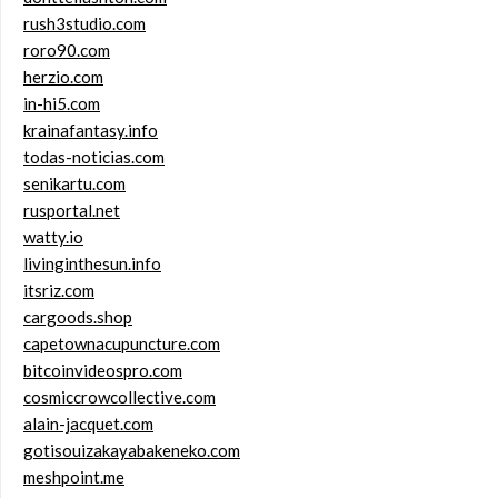
rush3studio.com
roro90.com
herzio.com
in-hi5.com
krainafantasy.info
todas-noticias.com
senikartu.com
rusportal.net
watty.io
livinginthesun.info
itsriz.com
cargoods.shop
capetownacupuncture.com
bitcoinvideospro.com
cosmiccrowcollective.com
alain-jacquet.com
gotisouizakayabakeneko.com
meshpoint.me