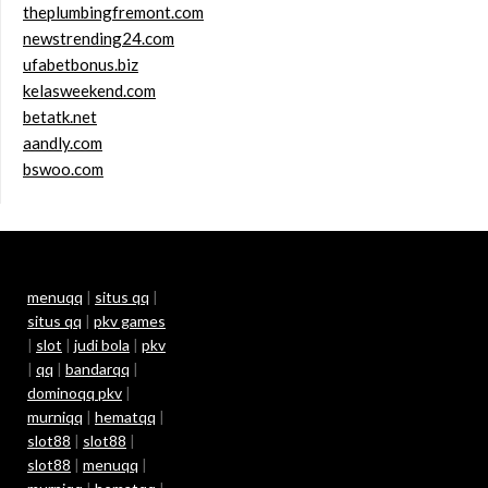
theplumbingfremont.com
newstrending24.com
ufabetbonus.biz
kelasweekend.com
betatk.net
aandly.com
bswoo.com
menuqq
|
situs qq
|
situs qq
|
pkv games
|
slot
|
judi bola
|
pkv
|
qq
|
bandarqq
|
dominoqq pkv
|
murniqq
|
hematqq
|
slot88
|
slot88
|
slot88
|
menuqq
|