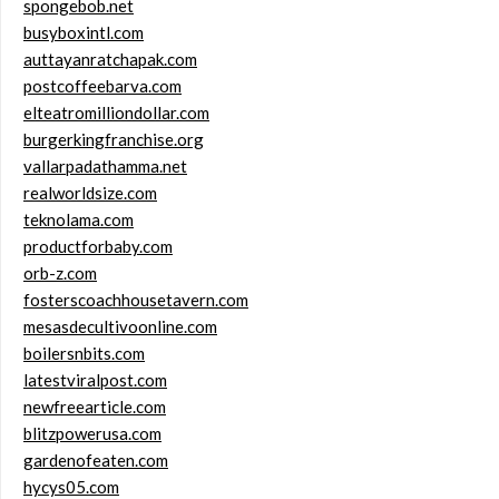
spongebob.net
busyboxintl.com
auttayanratchapak.com
postcoffeebarva.com
elteatromilliondollar.com
burgerkingfranchise.org
vallarpadathamma.net
realworldsize.com
teknolama.com
productforbaby.com
orb-z.com
fosterscoachhousetavern.com
mesasdecultivoonline.com
boilersnbits.com
latestviralpost.com
newfreearticle.com
blitzpowerusa.com
gardenofeaten.com
hycys05.com