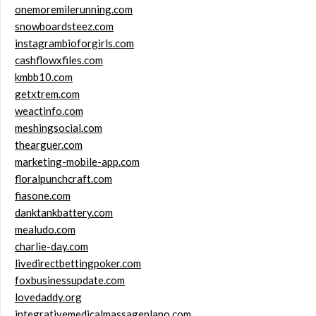
onemoremilerunning.com
snowboardsteez.com
instagrambioforgirls.com
cashflowxfiles.com
kmbb10.com
getxtrem.com
weactinfo.com
meshingsocial.com
thearguer.com
marketing-mobile-app.com
floralpunchcraft.com
fiasone.com
danktankbattery.com
mealudo.com
charlie-day.com
livedirectbettingpoker.com
foxbusinessupdate.com
lovedaddy.org
integrativemedicalmassageplano.com