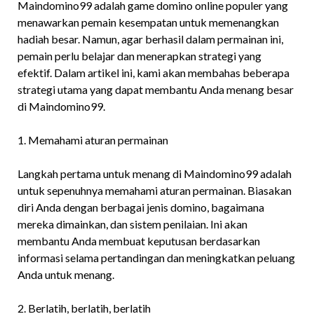
Maindomino99 adalah game domino online populer yang
menawarkan pemain kesempatan untuk memenangkan
hadiah besar. Namun, agar berhasil dalam permainan ini,
pemain perlu belajar dan menerapkan strategi yang
efektif. Dalam artikel ini, kami akan membahas beberapa
strategi utama yang dapat membantu Anda menang besar
di Maindomino99.
1. Memahami aturan permainan
Langkah pertama untuk menang di Maindomino99 adalah
untuk sepenuhnya memahami aturan permainan. Biasakan
diri Anda dengan berbagai jenis domino, bagaimana
mereka dimainkan, dan sistem penilaian. Ini akan
membantu Anda membuat keputusan berdasarkan
informasi selama pertandingan dan meningkatkan peluang
Anda untuk menang.
2. Berlatih, berlatih, berlatih