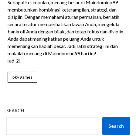
Sebagai kesimpulan, menang besar di Maindomino99
membutuhkan kombinasi keterampilan, strategi, dan
disiplin. Dengan memahami aturan permainan, berlatih
secara teratur, memperhatikan lawan Anda, mengelola
bankroll Anda dengan bijak, dan tetap fokus dan disiplin,
Anda dapat meningkatkan peluang Anda untuk
memenangkan hadiah besar. Jadi, latih strategi ini dan
mulailah menang di Maindomino99 hari ini!
[ad_2]
pkv games
SEARCH
Search