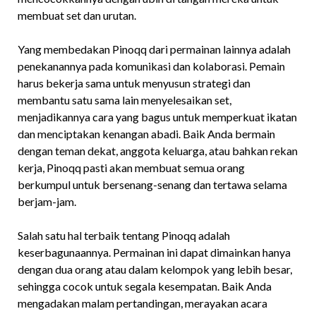
membuat set dan urutan.
Yang membedakan Pinoqq dari permainan lainnya adalah
penekanannya pada komunikasi dan kolaborasi. Pemain
harus bekerja sama untuk menyusun strategi dan
membantu satu sama lain menyelesaikan set,
menjadikannya cara yang bagus untuk memperkuat ikatan
dan menciptakan kenangan abadi. Baik Anda bermain
dengan teman dekat, anggota keluarga, atau bahkan rekan
kerja, Pinoqq pasti akan membuat semua orang
berkumpul untuk bersenang-senang dan tertawa selama
berjam-jam.
Salah satu hal terbaik tentang Pinoqq adalah
keserbagunaannya. Permainan ini dapat dimainkan hanya
dengan dua orang atau dalam kelompok yang lebih besar,
sehingga cocok untuk segala kesempatan. Baik Anda
mengadakan malam pertandingan, merayakan acara