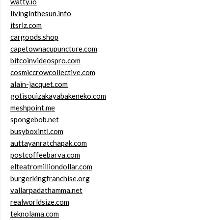
watty.io
livinginthesun.info
itsriz.com
cargoods.shop
capetownacupuncture.com
bitcoinvideospro.com
cosmiccrowcollective.com
alain-jacquet.com
gotisouizakayabakeneko.com
meshpoint.me
spongebob.net
busyboxintl.com
auttayanratchapak.com
postcoffeebarva.com
elteatromilliondollar.com
burgerkingfranchise.org
vallarpadathamma.net
realworldsize.com
teknolama.com