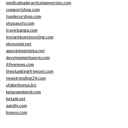
medicalmalpracticelawyersinc.com
comportshop.com
topdecorshop.com
shopasotv.com
travelsanga.com
instantguestposting.com
ekonomie.net
appointmentplus.net
developmentworm.com
itlivenews.com
theplumbingfremont.com
newstrending24.com
ufabetbonus.biz
kelasweekend.com
betatk.net
aandly.com
bswoo.com