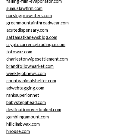
falling-film-evaporator.com
sumuslawfirm.com
nursingprowriters.com
greenmountainthreadwear.com
acutedispensary.com
sattamatkanewsblog.com
cryptocurrencytradingcn.com
totowaz.com
charlestonwipesettlement.com
brandfollowmarket.com
weeklyjobnews.com
countyanimalshelter.com
adwebtagging.com
ranksuperior.net
babystepahead.com
destinationoverlooked.com
gamblingamount.com
hillclimbwax.com
hnopse.com