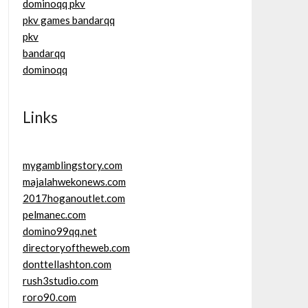
dominoqq pkv
pkv games bandarqq
pkv
bandarqq
dominoqq
Links
mygamblingstory.com
majalahwekonews.com
2017hoganoutlet.com
pelmanec.com
domino99qq.net
directoryoftheweb.com
donttellashton.com
rush3studio.com
roro90.com