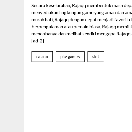
Secara keseluruhan, Rajaqq membentuk masa depa
menyediakan lingkungan game yang aman dan ama
murah hati, Rajaqq dengan cepat menjadi favorit d
berpengalaman atau pemain biasa, Rajaqq memilik
mencobanya dan melihat sendiri mengapa Rajaqq a
[ad_2]
casino
pkv games
slot