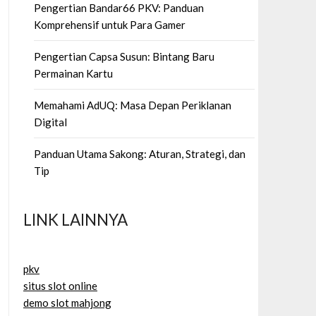
Pengertian Bandar66 PKV: Panduan
Komprehensif untuk Para Gamer
Pengertian Capsa Susun: Bintang Baru
Permainan Kartu
Memahami AdUQ: Masa Depan Periklanan
Digital
Panduan Utama Sakong: Aturan, Strategi, dan
Tip
LINK LAINNYA
pkv
situs slot online
demo slot mahjong