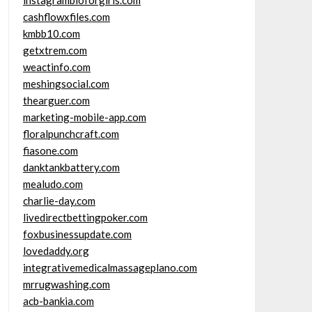
instagrambioforgirls.com
cashflowxfiles.com
kmbb10.com
getxtrem.com
weactinfo.com
meshingsocial.com
thearguer.com
marketing-mobile-app.com
floralpunchcraft.com
fiasone.com
danktankbattery.com
mealudo.com
charlie-day.com
livedirectbettingpoker.com
foxbusinessupdate.com
lovedaddy.org
integrativemedicalmassageplano.com
mrrugwashing.com
acb-bankia.com