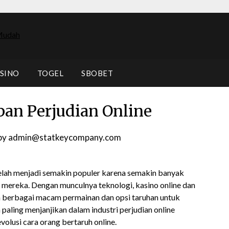
ASINO
TOGEL
SBOBET
an Perjudian Online
by
admin@statkeycompany.com
telah menjadi semakin populer karena semakin banyak
n mereka. Dengan munculnya teknologi, kasino online dan
an berbagai macam permainan dan opsi taruhan untuk
paling menjanjikan dalam industri perjudian online
olusi cara orang bertaruh online.