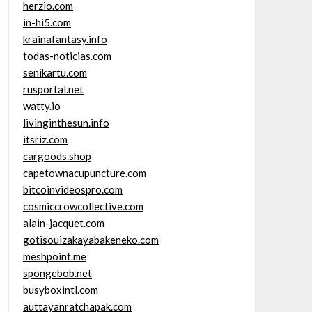
herzio.com
in-hi5.com
krainafantasy.info
todas-noticias.com
senikartu.com
rusportal.net
watty.io
livinginthesun.info
itsriz.com
cargoods.shop
capetownacupuncture.com
bitcoinvideospro.com
cosmiccrowcollective.com
alain-jacquet.com
gotisouizakayabakeneko.com
meshpoint.me
spongebob.net
busyboxintl.com
auttayanratchapak.com