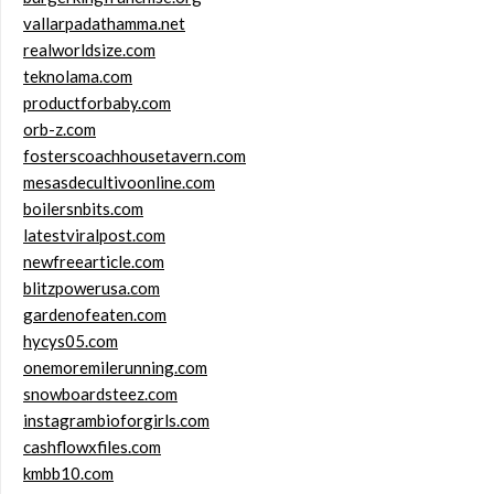
vallarpadathamma.net
realworldsize.com
teknolama.com
productforbaby.com
orb-z.com
fosterscoachhousetavern.com
mesasdecultivoonline.com
boilersnbits.com
latestviralpost.com
newfreearticle.com
blitzpowerusa.com
gardenofeaten.com
hycys05.com
onemoremilerunning.com
snowboardsteez.com
instagrambioforgirls.com
cashflowxfiles.com
kmbb10.com