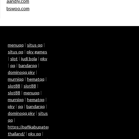
aandly.com
bswoo.com
menuqq
|
situs qq
|
situs qq
|
pkv games
|
slot
|
judi bola
|
pkv
|
qq
|
bandarqq
|
dominoqq pkv
|
murniqq
|
hematqq
|
slot88
|
slot88
|
slot88
|
menuqq
|
murniqq
|
hematqq
|
pkv
|
qq
|
bandarqq
|
dominoqq pkv
|
situs
qq
|
https://pafikabupatenbaubau.org/server-
thailand/
|
pkv qq
|