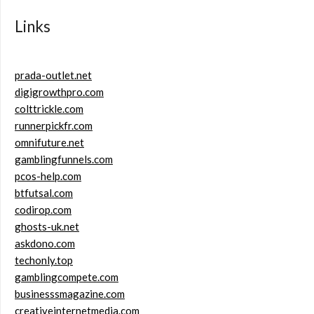
Links
prada-outlet.net
digigrowthpro.com
colttrickle.com
runnerpickfr.com
omnifuture.net
gamblingfunnels.com
pcos-help.com
btfutsal.com
codirop.com
ghosts-uk.net
askdono.com
techonly.top
gamblingcompete.com
businesssmagazine.com
creativeinternetmedia.com