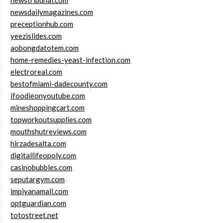
newstribunal.com
newsdailymagazines.com
preceptionhub.com
yeezislides.com
aobongdatotem.com
home-remedies-yeast-infection.com
electroreal.com
bestofmiami-dadecounty.com
ifoodieonyoutube.com
mineshoppingcart.com
topworkoutsupplies.com
mouthshutreviews.com
hirzadesalta.com
digitallifeopoly.com
casinobubbles.com
seputargym.com
impiyanamall.com
optguardian.com
totostreet.net