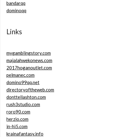
bandarqq
dominoqq
Links
mygamblingstory.com
majalahwekonews.com
2017hoganoutlet.com
pelmanec.com
domino99qq.net
directoryoftheweb.com
donttellashton.com
rush3studio.com
roro90.com
herzio.com
in-hi5.com
krainafantasy.info