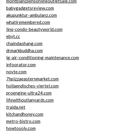
montblancpensonlineoutletsale.com
babygadgetsreview.com
akupunktur-ambulanz.com
whatiremembered.com
linq-condo-beautyworld.com
ebyt.cc
chaindaohang.com
drmarkbuddha.com
lg-air-conditioning-maintenance.com
infoorator.com
novte.com
7hpizzaeasternmarket.com
hollaendisches-viertel.com
proengine-ultra24.com
lifewithoutlanyards.com
traida.net
kitchandhoney.com
metro-bistro.com
howtosolv.com