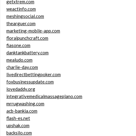
getxtrem.com
weactinfo.com
meshingsocial.com
thearguer.com
marketing-mobile-app.com
floralpunchcraft.com
fiasone.com
danktankbattery.com
mealudo.com
charlie-day.com
livedirectbettingpoker.com
foxbusinessupdate.com
lovedaddy.org
integrativemedicalmassageplano.com
mrrugwashing.com
acb-bankia.com
flash-es.net
upshak.com
backsilo.com