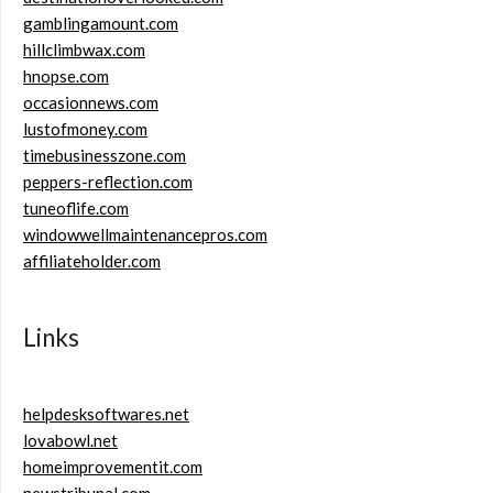
gamblingamount.com
hillclimbwax.com
hnopse.com
occasionnews.com
lustofmoney.com
timebusinesszone.com
peppers-reflection.com
tuneoflife.com
windowwellmaintenancepros.com
affiliateholder.com
Links
helpdesksoftwares.net
lovabowl.net
homeimprovementit.com