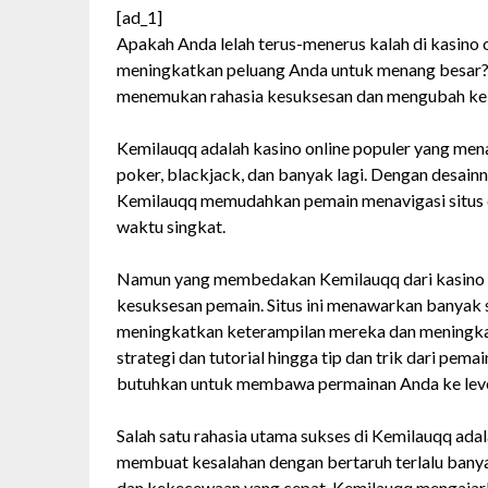
[ad_1]
Apakah Anda lelah terus-menerus kalah di kasino
meningkatkan peluang Anda untuk menang besar? 
menemukan rahasia kesuksesan dan mengubah ke
Kemilauqq adalah kasino online populer yang me
poker, blackjack, dan banyak lagi. Dengan desai
Kemilauqq memudahkan pemain menavigasi situs 
waktu singkat.
Namun yang membedakan Kemilauqq dari kasino o
kesuksesan pemain. Situs ini menawarkan banyak
meningkatkan keterampilan mereka dan meningka
strategi dan tutorial hingga tip dan trik dari p
butuhkan untuk membawa permainan Anda ke leve
Salah satu rahasia utama sukses di Kemilauqq ad
membuat kesalahan dengan bertaruh terlalu banya
dan kekecewaan yang cepat. Kemilauqq mengajar