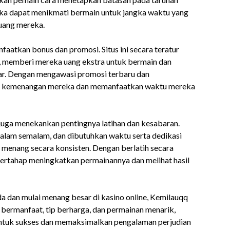
a dapat menikmati bermain untuk jangka waktu yang
uang mereka.
faatkan bonus dan promosi. Situs ini secara teratur
 memberi mereka uang ekstra untuk bermain dan
r. Dengan mengawasi promosi terbaru dan
 kemenangan mereka dan memanfaatkan waktu mereka
juga menekankan pentingnya latihan dan kesabaran.
dalam semalam, dan dibutuhkan waktu serta dedikasi
menang secara konsisten. Dengan berlatih secara
bertahap meningkatkan permainannya dan melihat hasil
a dan mulai menang besar di kasino online, Kemilauqq
bermanfaat, tip berharga, dan permainan menarik,
ntuk sukses dan memaksimalkan pengalaman perjudian