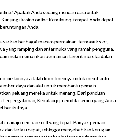
 online? Apakah Anda sedang mencari cara untuk
Kunjungi kasino online Kemilauqq, tempat Anda dapat
beruntungan Anda.
nawarkan berbagai macam permainan, termasuk slot,
nnya yang ramping dan antarmuka yang ramah pengguna,
dan mulai memainkan permainan favorit mereka dalam
nline lainnya adalah komitmennya untuk membantu
 sumber daya dan alat untuk membantu pemain
tkan peluang mereka untuk menang. Dari panduan
emain berpengalaman, Kemilauqq memiliki semua yang Anda
l berikutnya.
alah manajemen bankroll yang tepat. Banyak pemain
k dan terlalu cepat, sehingga menyebabkan kerugian
kan pemain cara menetapkan batasan pada taruhan