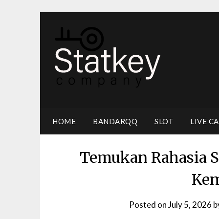
HOME
BANDARQQ
SLOT
LIVE C
Temukan Rahasia Su
Kem
Posted on
July 5, 2026
b