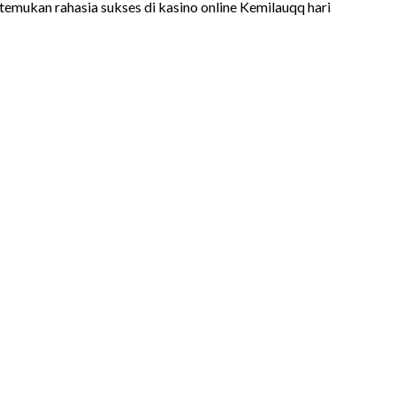
temukan rahasia sukses di kasino online Kemilauqq hari