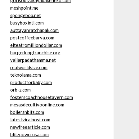
gotisouizakayabakeneko.com
meshpoint.me
spongebob.net
busyboxintl.com
auttayanratchapak.com
postcoffeebarva.com
elteatromilliondollar.com
burgerkingfranchise.org
vallarpadathamma.net
realworldsize.com
teknolama.com
productforbaby.com
orb-z.com
fosterscoachhousetavern.com
mesasdecultivoonline.com
boilersnbits.com
latestviralpost.com
newfreearticle.com
blitzpowerusa.com