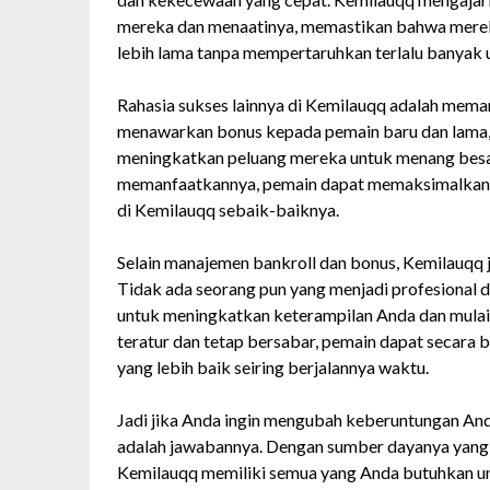
mereka dan menaatinya, memastikan bahwa merek
lebih lama tanpa mempertaruhkan terlalu banyak 
Rahasia sukses lainnya di Kemilauqq adalah meman
menawarkan bonus kepada pemain baru dan lama,
meningkatkan peluang mereka untuk menang besa
memanfaatkannya, pemain dapat memaksimalkan
di Kemilauqq sebaik-baiknya.
Selain manajemen bankroll dan bonus, Kemilauqq 
Tidak ada seorang pun yang menjadi profesional 
untuk meningkatkan keterampilan Anda dan mulai 
teratur dan tetap bersabar, pemain dapat secara 
yang lebih baik seiring berjalannya waktu.
Jadi jika Anda ingin mengubah keberuntungan And
adalah jawabannya. Dengan sumber dayanya yang 
Kemilauqq memiliki semua yang Anda butuhkan u