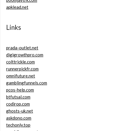
boomjavtrk.com
apklead.net
Links
prada-outlet.net
digigrowthpro.com
colttrickle.com
runnerpickfr.com
omnifuture.net
gamblingfunnels.com
pcos-help.com
btfutsal.com
codirop.com
ghosts-uk.net
askdono.com
techonly.top