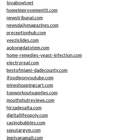
lovabowl.net
homeimprovementit.com
newstribunal.com
newsdailymagazines.com
preceptionhub.com
yeezislides.com
aobongdatotem.com
home-remedies-yeast-infection.com
electroreal.com
bestofmiami-dadecounty.com
ifoodieonyoutube.com
mineshoppingcart.com
topworkoutsupplies.com
mouthshutreviews.com
hirzadesalta.com
digitallifeopoly.com
casinobubbles.com
seputargym.com
impiyanamall.com