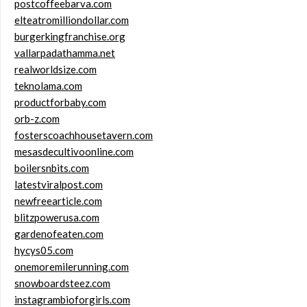
postcoffeebarva.com
elteatromilliondollar.com
burgerkingfranchise.org
vallarpadathamma.net
realworldsize.com
teknolama.com
productforbaby.com
orb-z.com
fosterscoachhousetavern.com
mesasdecultivoonline.com
boilersnbits.com
latestviralpost.com
newfreearticle.com
blitzpowerusa.com
gardenofeaten.com
hycys05.com
onemoremilerunning.com
snowboardsteez.com
instagrambioforgirls.com