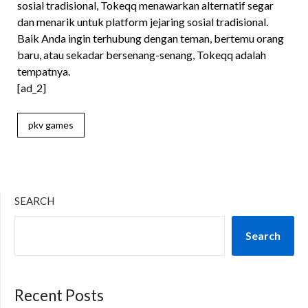
sosial tradisional, Tokeqq menawarkan alternatif segar
dan menarik untuk platform jejaring sosial tradisional.
Baik Anda ingin terhubung dengan teman, bertemu orang
baru, atau sekadar bersenang-senang, Tokeqq adalah
tempatnya.
[ad_2]
pkv games
SEARCH
Search
Recent Posts