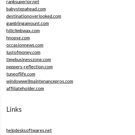
ranksuperior.net
babystepahead.com
destinationoverlooked.com
gamblingamount.com
hillclimbwax.com
hnopse.com
occasionnews.com
lustofmoney.com
timebusinesszone.com
peppers-reflection.com
tuneoflife.com
windowwellmaintenancepros.com
affiliateholder.com
Links
helpdesksoftwares.net