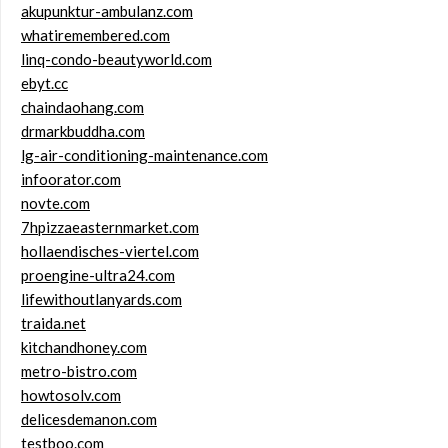
akupunktur-ambulanz.com
whatiremembered.com
linq-condo-beautyworld.com
ebyt.cc
chaindaohang.com
drmarkbuddha.com
lg-air-conditioning-maintenance.com
infoorator.com
novte.com
7hpizzaeasternmarket.com
hollaendisches-viertel.com
proengine-ultra24.com
lifewithoutlanyards.com
traida.net
kitchandhoney.com
metro-bistro.com
howtosolv.com
delicesdemanon.com
testboo.com