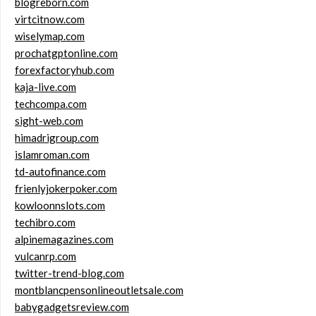
blogreborn.com
virtcitnow.com
wiselymap.com
prochatgptonline.com
forexfactoryhub.com
kaja-live.com
techcompa.com
sight-web.com
himadrigroup.com
islamroman.com
td-autofinance.com
frienlyjokerpoker.com
kowloonnslots.com
techibro.com
alpinemagazines.com
vulcanrp.com
twitter-trend-blog.com
montblancpensonlineoutletsale.com
babygadgetsreview.com