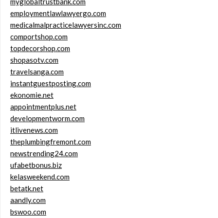
myglobaltrustbank.com
employmentlawlawyergo.com
medicalmalpracticelawyersinc.com
comportshop.com
topdecorshop.com
shopasotv.com
travelsanga.com
instantguestposting.com
ekonomie.net
appointmentplus.net
developmentworm.com
itlivenews.com
theplumbingfremont.com
newstrending24.com
ufabetbonus.biz
kelasweekend.com
betatk.net
aandly.com
bswoo.com