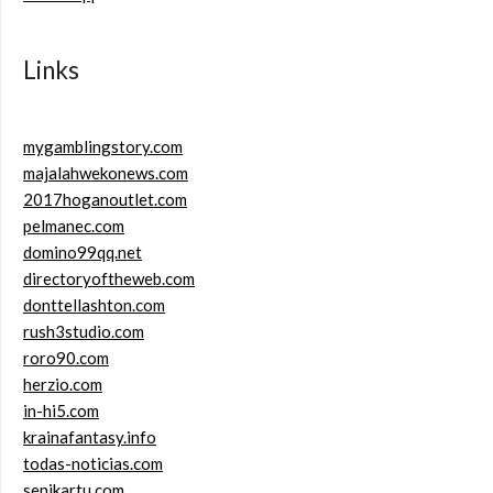
Links
mygamblingstory.com
majalahwekonews.com
2017hoganoutlet.com
pelmanec.com
domino99qq.net
directoryoftheweb.com
donttellashton.com
rush3studio.com
roro90.com
herzio.com
in-hi5.com
krainafantasy.info
todas-noticias.com
senikartu.com