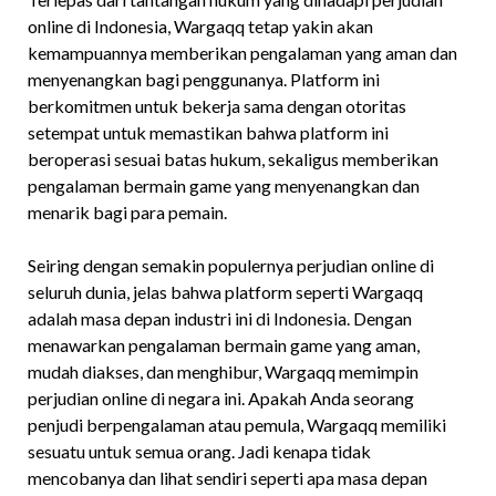
online di Indonesia, Wargaqq tetap yakin akan
kemampuannya memberikan pengalaman yang aman dan
menyenangkan bagi penggunanya. Platform ini
berkomitmen untuk bekerja sama dengan otoritas
setempat untuk memastikan bahwa platform ini
beroperasi sesuai batas hukum, sekaligus memberikan
pengalaman bermain game yang menyenangkan dan
menarik bagi para pemain.
Seiring dengan semakin populernya perjudian online di
seluruh dunia, jelas bahwa platform seperti Wargaqq
adalah masa depan industri ini di Indonesia. Dengan
menawarkan pengalaman bermain game yang aman,
mudah diakses, dan menghibur, Wargaqq memimpin
perjudian online di negara ini. Apakah Anda seorang
penjudi berpengalaman atau pemula, Wargaqq memiliki
sesuatu untuk semua orang. Jadi kenapa tidak
mencobanya dan lihat sendiri seperti apa masa depan