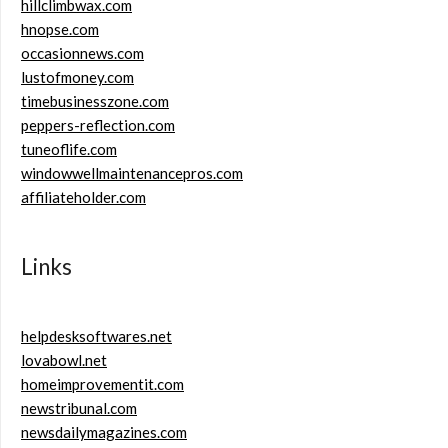
hillclimbwax.com
hnopse.com
occasionnews.com
lustofmoney.com
timebusinesszone.com
peppers-reflection.com
tuneoflife.com
windowwellmaintenancepros.com
affiliateholder.com
Links
helpdesksoftwares.net
lovabowl.net
homeimprovementit.com
newstribunal.com
newsdailymagazines.com