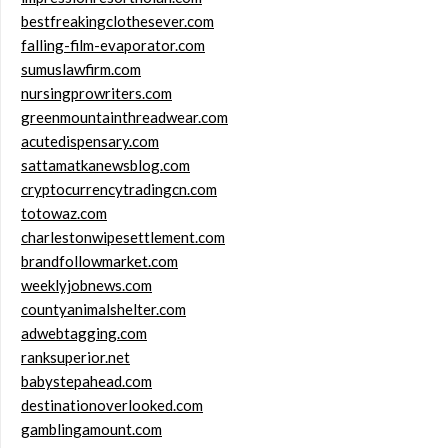
bestfreakingclothesever.com
falling-film-evaporator.com
sumuslawfirm.com
nursingprowriters.com
greenmountainthreadwear.com
acutedispensary.com
sattamatkanewsblog.com
cryptocurrencytradingcn.com
totowaz.com
charlestonwipesettlement.com
brandfollowmarket.com
weeklyjobnews.com
countyanimalshelter.com
adwebtagging.com
ranksuperior.net
babystepahead.com
destinationoverlooked.com
gamblingamount.com