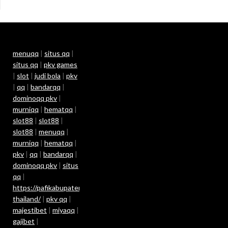
menuqq
|
situs qq
|
situs qq
|
pkv games
|
slot
|
judi bola
|
pkv
|
qq
|
bandarqq
|
dominoqq pkv
|
murniqq
|
hematqq
|
slot88
|
slot88
|
slot88
|
menuqq
|
murniqq
|
hematqq
|
pkv
|
qq
|
bandarqq
|
dominoqq pkv
|
situs
qq
|
https://pafikabupatenbaubau.org/server-
thailand/
|
pkv qq
|
majestibet
|
miyaqq
|
gajibet
|