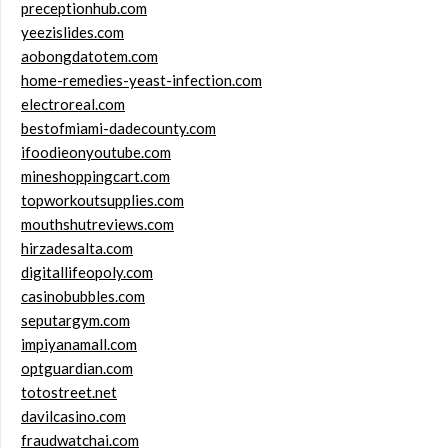
preceptionhub.com
yeezislides.com
aobongdatotem.com
home-remedies-yeast-infection.com
electroreal.com
bestofmiami-dadecounty.com
ifoodieonyoutube.com
mineshoppingcart.com
topworkoutsupplies.com
mouthshutreviews.com
hirzadesalta.com
digitallifeopoly.com
casinobubbles.com
seputargym.com
impiyanamall.com
optguardian.com
totostreet.net
davilcasino.com
fraudwatchai.com