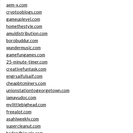
aem-x.com
cryptooblogs.com
gameuplevel.com
homethestyle.com
amuldistribution.com
borobuddur.com
wundermusic.com
gamefungames.com
25-minute-timer.com
creativefuntask.com
engrsaifulsaif.com
cheapbtcminers.com
unionstationtogeorgetown.com
iamayudoc.com
mylittlebighead.com
freealot.com
asahiweekly.com
supercleanut.com