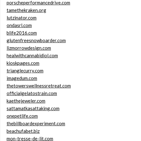
porscheperformancedrive.com
tamethekraken.org
lutzinator.com
ondasrl.com
blife2016.com
glutenfreesnowboarder.com
lizmorrowdesign.com
healwithcannabidiol.com
kioskpages.com
trianglecurry.com
imagedum.com
thetowerswellnessretreat.com
officialgelatostrain.com
kaethejeweler.com
sattamatkasattaking.com
onepetlife.com
thebillboardexperiment.com
beachufabet.biz
mon-tresse-de-lit.com