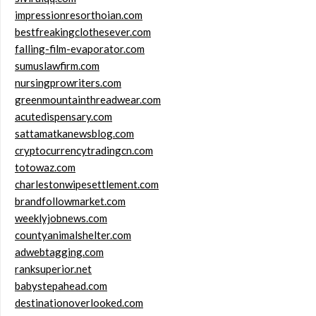
impressionresorthoian.com
bestfreakingclothesever.com
falling-film-evaporator.com
sumuslawfirm.com
nursingprowriters.com
greenmountainthreadwear.com
acutedispensary.com
sattamatkanewsblog.com
cryptocurrencytradingcn.com
totowaz.com
charlestonwipesettlement.com
brandfollowmarket.com
weeklyjobnews.com
countyanimalshelter.com
adwebtagging.com
ranksuperior.net
babystepahead.com
destinationoverlooked.com