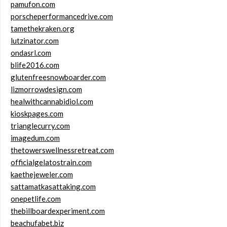
pamufon.com
porscheperformancedrive.com
tamethekraken.org
lutzinator.com
ondasrl.com
blife2016.com
glutenfreesnowboarder.com
lizmorrowdesign.com
healwithcannabidiol.com
kioskpages.com
trianglecurry.com
imagedum.com
thetowerswellnessretreat.com
officialgelatostrain.com
kaethejeweler.com
sattamatkasattaking.com
onepetlife.com
thebillboardexperiment.com
beachufabet.biz