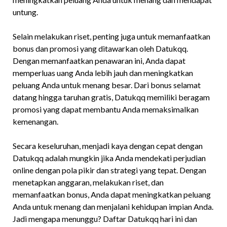
untung.
Selain melakukan riset, penting juga untuk memanfaatkan
bonus dan promosi yang ditawarkan oleh Datukqq.
Dengan memanfaatkan penawaran ini, Anda dapat
memperluas uang Anda lebih jauh dan meningkatkan
peluang Anda untuk menang besar. Dari bonus selamat
datang hingga taruhan gratis, Datukqq memiliki beragam
promosi yang dapat membantu Anda memaksimalkan
kemenangan.
Secara keseluruhan, menjadi kaya dengan cepat dengan
Datukqq adalah mungkin jika Anda mendekati perjudian
online dengan pola pikir dan strategi yang tepat. Dengan
menetapkan anggaran, melakukan riset, dan
memanfaatkan bonus, Anda dapat meningkatkan peluang
Anda untuk menang dan menjalani kehidupan impian Anda.
Jadi mengapa menunggu? Daftar Datukqq hari ini dan