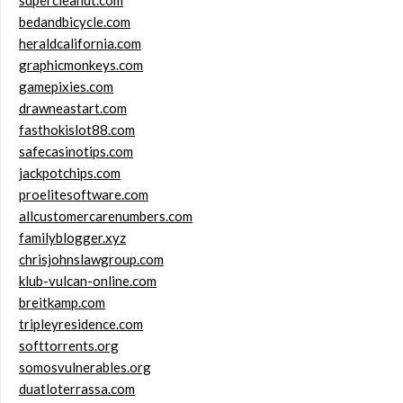
supercleanut.com
bedandbicycle.com
heraldcalifornia.com
graphicmonkeys.com
gamepixies.com
drawneastart.com
fasthokislot88.com
safecasinotips.com
jackpotchips.com
proelitesoftware.com
allcustomercarenumbers.com
familyblogger.xyz
chrisjohnslawgroup.com
klub-vulcan-online.com
breitkamp.com
tripleyresidence.com
softtorrents.org
somosvulnerables.org
duatloterrassa.com