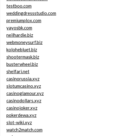
testboo.com
weddingdressstudio.com
premiumplox.com
yayosbk.com
neilhardie.biz
webmoneysurf.biz
kolohebluet.biz
shootermask.biz
busterwheel.biz
shelfari.net
casinorussia.xyz
slotumcasino.xyz
casinoglamour.xyz
casinodollars.xyz
casinojoker.xyz
pokerdewa.xyz
slot-wiki.xyz
watch2match.com