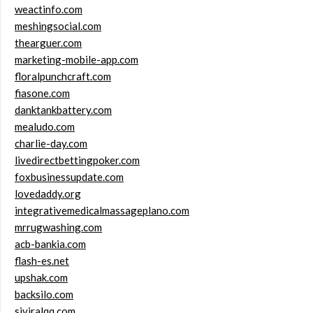
weactinfo.com
meshingsocial.com
thearguer.com
marketing-mobile-app.com
floralpunchcraft.com
fiasone.com
danktankbattery.com
mealudo.com
charlie-day.com
livedirectbettingpoker.com
foxbusinessupdate.com
lovedaddy.org
integrativemedicalmassageplano.com
mrrugwashing.com
acb-bankia.com
flash-es.net
upshak.com
backsilo.com
siviralqq.com