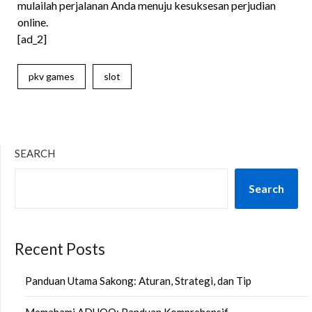
mulailah perjalanan Anda menuju kesuksesan perjudian
online.
[ad_2]
pkv games
slot
SEARCH
Search
Recent Posts
Panduan Utama Sakong: Aturan, Strategi, dan Tip