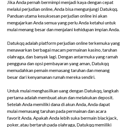
Jika Anda pernah bermimpi menjadi kaya dengan cepat
melalui perjudian online, Anda bisa mengunjungi Datukqq.
Panduan utama kesuksesan perjudian online ini akan
mengajarkan Anda semua yang perlu Anda ketahui untuk
mulai menang besar dan menjalani kehidupan impian Anda.
Datukqq adalah platform perjudian online terkemuka yang
menawarkan berbagai macam permainan kasino, taruhan
olahraga, dan banyak lagi. Dengan antarmuka yang ramah
pengguna dan opsi pembayaran yang aman, Datukqq
memudahkan pemain memasang taruhan dan menang
besar dari kenyamanan rumah mereka sendiri.
Untuk mulai menghasilkan uang dengan Datukqq, langkah
pertama adalah membuat akun dan melakukan deposit.
Setelah Anda memiliki dana di akun Anda, Anda dapat
mulai memasang taruhan pada permainan dan acara
favorit Anda. Apakah Anda lebih suka bermain blackjack,
poker, atau bertaruh pada olahraga, Datukqq memiliki