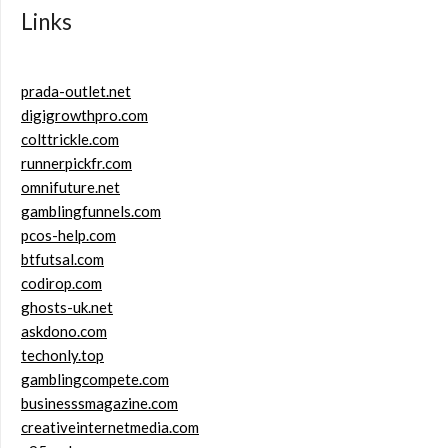
Links
prada-outlet.net
digigrowthpro.com
colttrickle.com
runnerpickfr.com
omnifuture.net
gamblingfunnels.com
pcos-help.com
btfutsal.com
codirop.com
ghosts-uk.net
askdono.com
techonly.top
gamblingcompete.com
businesssmagazine.com
creativeinternetmedia.com