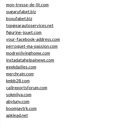
mon-tresse-de-lit.com
sugarufabet.biz
boxufabet.biz
topgearautoservices.net
figurine-jouet.com
your-facebook-address.com
perroquet-ma-passion.com
modrenlivinghome.com
instadatahelpainews.com
geekdailies.com
merchrain.com
kmbb28.com
callreportsforum.com
sokmilya.com
abyluny.com
boomjavtrk.com
apklead.net