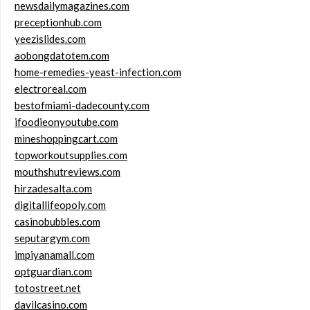
newsdailymagazines.com
preceptionhub.com
yeezislides.com
aobongdatotem.com
home-remedies-yeast-infection.com
electroreal.com
bestofmiami-dadecounty.com
ifoodieonyoutube.com
mineshoppingcart.com
topworkoutsupplies.com
mouthshutreviews.com
hirzadesalta.com
digitallifeopoly.com
casinobubbles.com
seputargym.com
impiyanamall.com
optguardian.com
totostreet.net
davilcasino.com